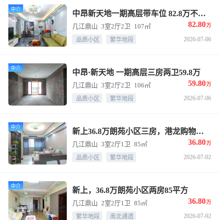
中介
中昂新天地一期高层带车位 82.8万不带车位77.8万拎包入住
82.80
几江鼎山
3室2厅2卫
107㎡
万
2026-07-06
品质小区
繁华地段
中介
中昂·新天地 一期高层三房两卫59.8万
59.80
几江鼎山
3室2厅2卫
106㎡
万
2026-07-06
品质小区
繁华地段
中介
新上36.8万朗苑小区三房，港龙购物中心地段
36.80
几江鼎山
3室2厅1卫
85㎡
万
2026-07-02
品质小区
繁华地段
中介
新上，36.8万朗苑小区两房85平方
36.80
几江鼎山
2室2厅1卫
85㎡
万
2026-07-02
繁华地段
南北通透