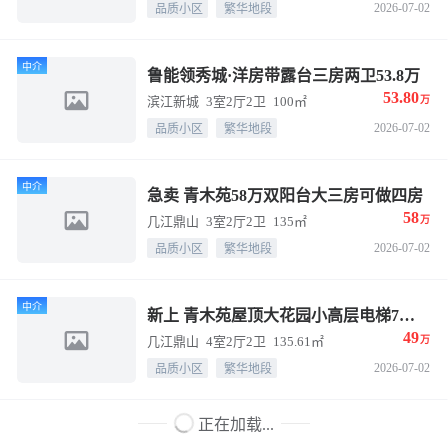
2026-07-02
品质小区
繁华地段
中介
鲁能领秀城·洋房带露台三房两卫53.8万
53.80
滨江新城
3室2厅2卫
100㎡
万
2026-07-02
品质小区
繁华地段
中介
急卖 青木苑58万双阳台大三房可做四房
58
几江鼎山
3室2厅2卫
135㎡
万
2026-07-02
品质小区
繁华地段
中介
新上 青木苑屋顶大花园小高层电梯7层49万，136平方四房双卫
49
几江鼎山
4室2厅2卫
135.61㎡
万
2026-07-02
品质小区
繁华地段
正在加载...