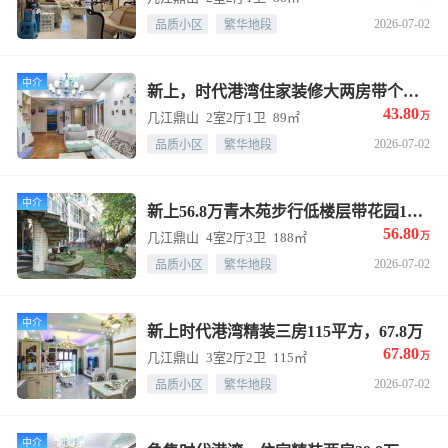
2026-07-02
品质小区
繁华地段
中介
新上，时代港湾住家装修大两房带个书房，43.8万
43.80
几江鼎山
2室2厅1卫
89㎡
万
2026-07-02
品质小区
繁华地段
中介
新上56.8万青木苑步行低楼层带花园188平方
56.80
几江鼎山
4室2厅3卫
188㎡
万
2026-07-02
品质小区
繁华地段
中介
新上时代港湾精装三房115平方，67.8万
67.80
几江鼎山
3室2厅2卫
115㎡
万
2026-07-02
品质小区
繁华地段
中介