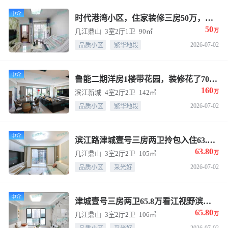
中介
时代港湾小区，住家装修三房50万，停车50块月
50
几江鼎山
3室2厅1卫
90㎡
万
长按二维码，识别添加联系TA
2026-07-02
品质小区
繁华地段
中介
鲁能二期洋房1楼带花园，装修花了70多万，四房双卫横厅
160
滨江新城
4室2厅2卫
142㎡
万
2026-07-02
品质小区
繁华地段
中介
滨江路津城壹号三房两卫拎包入住63.8万
63.80
几江鼎山
3室2厅2卫
105㎡
万
换一张
长按图片保存
2026-07-02
品质小区
采光好
中介
津城壹号三房两卫65.8万看江视野滨江路电梯房
65.80
几江鼎山
3室2厅2卫
106㎡
万
2026-07-02