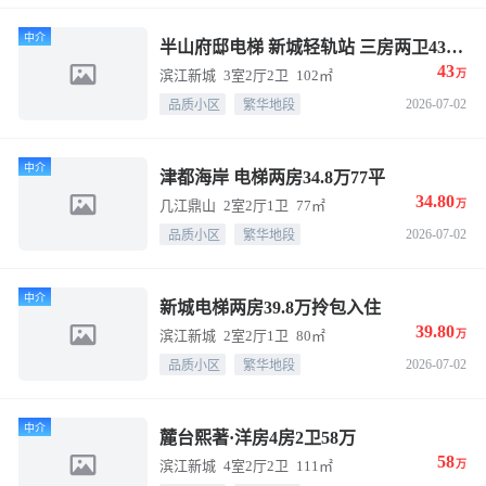
中介
半山府邸电梯 新城轻轨站 三房两卫43万106平
43
滨江新城
3室2厅2卫
102㎡
万
2026-07-02
品质小区
繁华地段
中介
津都海岸 电梯两房34.8万77平
34.80
几江鼎山
2室2厅1卫
77㎡
万
2026-07-02
品质小区
繁华地段
中介
新城电梯两房39.8万拎包入住
39.80
滨江新城
2室2厅1卫
80㎡
万
2026-07-02
品质小区
繁华地段
中介
麓台熙著·洋房4房2卫58万
58
滨江新城
4室2厅2卫
111㎡
万