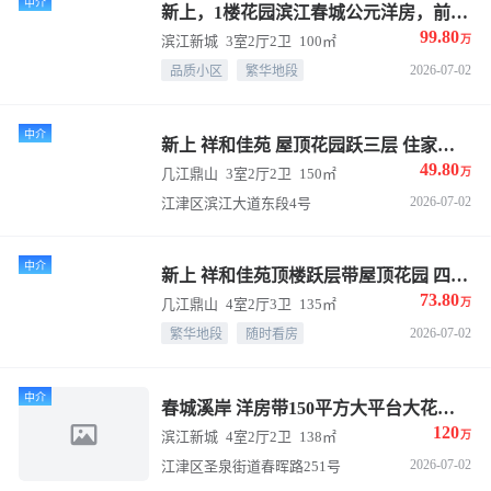
中介
新上，1楼花园滨江春城公元洋房，前后大花园豪装
99.80
滨江新城
3室2厅2卫
100㎡
万
2026-07-02
品质小区
繁华地段
中介
新上 祥和佳苑 屋顶花园跃三层 住家装修 喜欢花园的看过来
49.80
几江鼎山
3室2厅2卫
150㎡
万
2026-07-02
江津区滨江大道东段4号
中介
新上 祥和佳苑顶楼跃层带屋顶花园 四房三卫
73.80
几江鼎山
4室2厅3卫
135㎡
万
2026-07-02
繁华地段
随时看房
中介
春城溪岸 洋房带150平方大平台大花园，120万四房两卫
120
滨江新城
4室2厅2卫
138㎡
万
2026-07-02
江津区圣泉街道春晖路251号