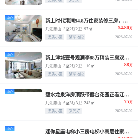
品质小区
采光好
中介
新上时代港湾54.8万住家装修三房，港龙购物中心地段
54.80
几江鼎山
3室2厅2卫
97㎡
万
2026-07-02
品质小区
繁华地段
中介
新上津城壹号观澜亭88万精装三房双卫，横厅户型全新装修看江
88
几江鼎山
3室2厅2卫
110㎡
万
2026-07-02
品质小区
繁华地段
中介
碧水龙泉洋房顶跃带露台花园正看江景房95万跃层243平方6-7房间电梯洋房
75
几江鼎山
6室3厅3卫
243㎡
万
2026-07-02
品质小区
采光好
中介
迷你星座电梯小三房电梯小高层住家装修33.8万