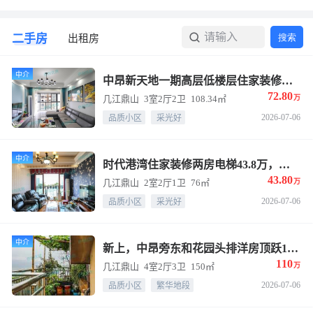
请输入
二手房
搜索
搜索
出租房
中介
中昂新天地一期高层低楼层住家装修三房两卫72.8万
72.80
几江鼎山
3室2厅2卫
108.34㎡
万
2026-07-06
品质小区
采光好
中介
时代港湾住家装修两房电梯43.8万，停车50块，港龙购物中心地段中昂新天地旁
43.80
几江鼎山
2室2厅1卫
76㎡
万
2026-07-06
品质小区
采光好
中介
新上，中昂旁东和花园头排洋房顶跃110万带车位，精装四房三卫正看江
110
几江鼎山
4室2厅3卫
150㎡
万
2026-07-06
品质小区
繁华地段