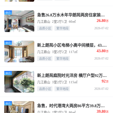
中介
急售26.8万水木年华朗苑两房住家装修，港龙购物中心地段
26.80
几江鼎山
2室2厅1卫
60㎡
万
2026-07-02
品质小区
繁华地段
中介
新上朗苑小区电梯小高中间楼层，43.8万117平方住家装修三房双卫
43.80
几江鼎山
3室2厅2卫
117㎡
万
2026-07-02
品质小区
繁华地段
中介
新上朗苑庭院时光洋房 横厅户型92万清水115平方
92
几江鼎山
3室2厅2卫
115㎡
万
2026-07-02
品质小区
繁华地段
中介
急售，时代港湾大两房86平方39.8万，住家装修
39.80
几江鼎山
2室2厅1卫
86㎡
万