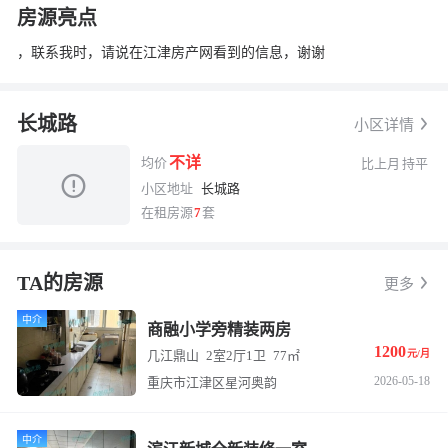
房源亮点
，联系我时，请说在江津房产网看到的信息，谢谢
长城路
小区详情
换一张
长按图片保存
不详
均价
比上月
持平
小区地址
长城路
在租房源
7
套
TA的房源
更多
中介
商融小学旁精装两房
1200
几江鼎山
2室2厅1卫
77㎡
元/月
2026-05-18
重庆市江津区星河奥韵
中介