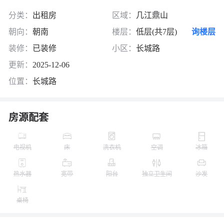
分类：
出租房
区域：
几江鼎山
朝向：
朝南
楼层：
低层(共7层)
询楼层
装修：
已装修
小区：
长城路
更新：
2025-12-06
位置：
长城路
房源配套
电视机
床
洗衣机
空调
冰箱
热水器
宽带
阳台
独立卫生间
沙发
桌椅