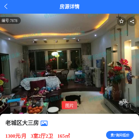

房源详情
编号:
7878
图片
1/1
老城区大三房
1300元/月
3室2厅2卫
165㎡
贵?询问低价