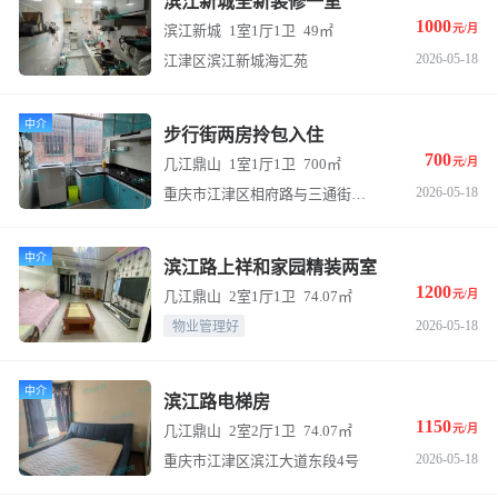
滨江新城全新装修一室
1000
滨江新城
1室1厅1卫
49㎡
元/月
2026-05-18
江津区滨江新城海汇苑
中介
步行街两房拎包入住
700
几江鼎山
1室1厅1卫
700㎡
元/月
2026-05-18
重庆市江津区相府路与三通街交叉口
中介
滨江路上祥和家园精装两室
1200
几江鼎山
2室1厅1卫
74.07㎡
元/月
2026-05-18
物业管理好
中介
滨江路电梯房
1150
几江鼎山
2室2厅1卫
74.07㎡
元/月
2026-05-18
重庆市江津区滨江大道东段4号