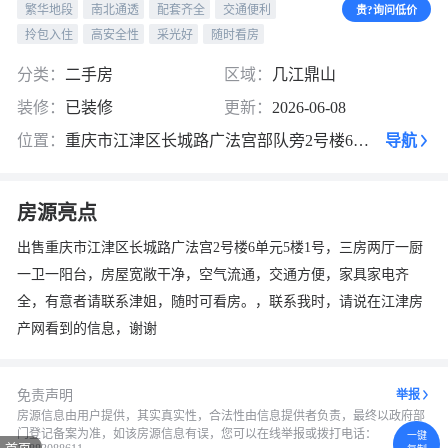
繁华地段
南北通透
配套齐全
交通便利
贵?询问低价
拎包入住
高安全性
采光好
随时看房
换一张
长按图片保存
分类：
二手房
区域：
几江鼎山
装修：
已装修
更新：
2026-06-08
位置：
重庆市江津区长城路广法宫部队旁2号楼6单元5楼1号
导航
房源亮点
出售重庆市江津区长城路广法宫2号楼6单元5楼1号，三房两厅一厨
一卫一阳台，房屋宽敞干净，空气流通，交通方便，家具家电齐
全，有意者请联系津姐，随时可看房。，联系我时，请说在江津房
产网看到的信息，谢谢
免责声明
举报
房源信息由用户提供，其实真实性，合法性由信息提供者负责，最终以政府部
门登记备案为准，如该房源信息有误，您可以在线举报或拨打电话：
一键