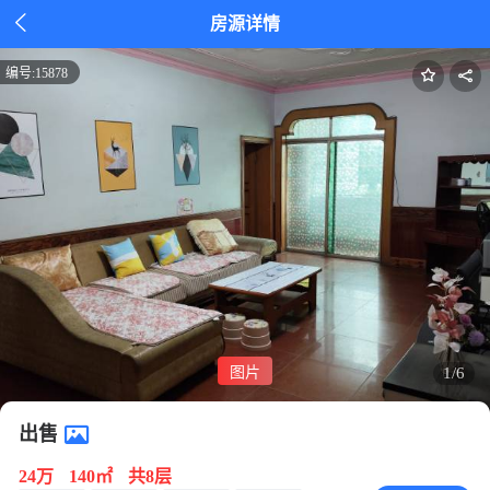

房源详情
编号:
15878
图片
1/6
出售
24万
140㎡
共8层