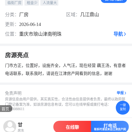
临街厂房
租金少
换一张
人流量大
长按图片保存
分类：
厂房
区域：
几江鼎山
更新：
2026-06-14
位置：
重庆市琅山津南明珠
导航
房源亮点
门市方正，位置好，设施齐全，人气汪，现在经营 藕王汤，有意者
电话联系，联系我时，请说在江津房产网看到的信息，谢谢
免责声明
举报
房源信息由用户提供，其实真实性，合法性由信息提供者负责，最终以政府部
门登记备案为准，如该房源信息有误，您可以在线举报或拨打电话：
一键
首页
13883088611
复制
甘
打电话
在线聊
联系时请说来自江津房产网
房东