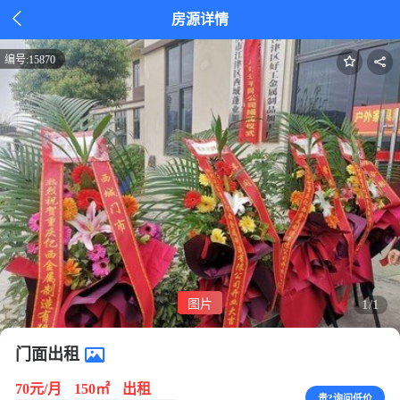

房源详情
编号:
15870
图片
1/1
门面出租
70元/月
150㎡
出租
贵?询问低价