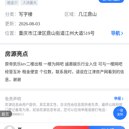
租金少
人流量大
换一张
长按图片保存
分类：
写字楼
区域：
几江鼎山
更新：
2026-08-03
位置：
重庆市江津区鼎山街道江州大道519号
导航
房源亮点
原帝凯乐ktv二楼出租 一楼为网吧 诚邀娱乐行业入住 可与一楼网吧
经营互补 租金便宜 个位数，联系我时，请说在江津房产网看到的信
息，谢谢
免责声明
举报
房源信息由用户提供，其实真实性，合法性由信息提供者负责，最终以政府部
门登记备案为准，如该房源信息有误，您可以在线举报或拨打电话：
一键
首页
13883088611
复制