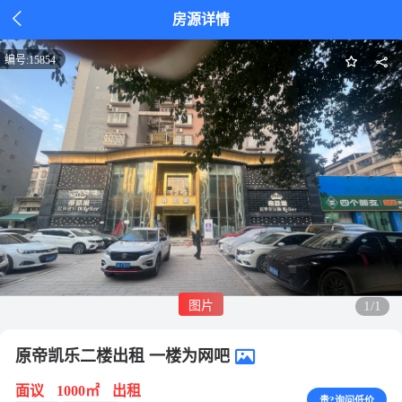

房源详情
编号:
15854
图片
1/1
原帝凯乐二楼出租 一楼为网吧
面议
1000㎡
出租
贵?询问低价