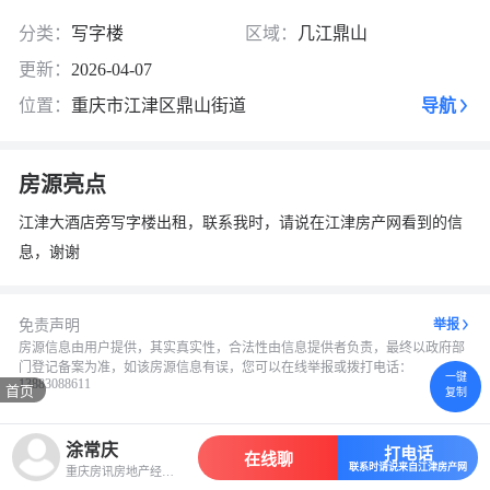
换一张
长按图片保存
分类：
写字楼
区域：
几江鼎山
更新：
2026-04-07
位置：
重庆市江津区鼎山街道
导航
房源亮点
江津大酒店旁写字楼出租，联系我时，请说在江津房产网看到的信
息，谢谢
免责声明
举报
房源信息由用户提供，其实真实性，合法性由信息提供者负责，最终以政府部
门登记备案为准，如该房源信息有误，您可以在线举报或拨打电话：
一键
13883088611
首页
复制
涂常庆
打电话
在线聊
联系时请说来自江津房产网
重庆房讯房地产经纪有限公司