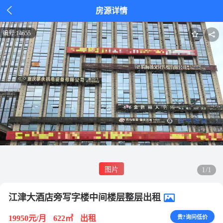

房源详情
编号:
14655
图片
1/1
江津大酒店旁写字楼中间楼层整层出租
19950元/月
622㎡
出租
贵?询问低价