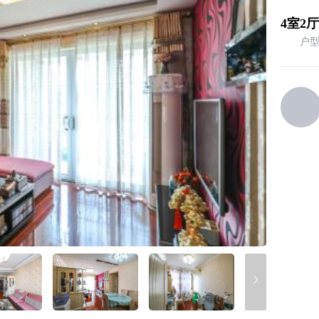
4室2厅
户