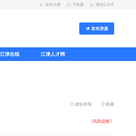
登录/注册
手机版
微信公众号
FAILED
FAILED
FAILED
发布房源
江津在线
江津人才网
虚假举报
收藏
《风险提醒》