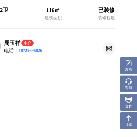
2卫
116㎡
已装修
型
建筑面积
装修程度
周玉祥
中介
电话：
18725696826
发布
客服
合作
顶部