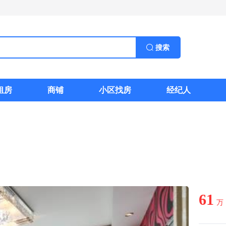
搜索
租房
商铺
小区找房
经纪人
61
万