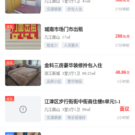
几江鼎山
1室1厅1卫
45㎡
元/月
交通便捷
拎包入住
57分钟前
房东
城南市场门市出租
288
几江鼎山
17㎡
元/月
租金少
人流量大
57分钟前
房东
金科三房豪华装修拎包入住
48.86
滨江新城
3室2厅1卫
89.25㎡
万
品质小区
繁华地段
1小时前
房东
江津区步行街街中街商住楼8单元5-1
面议
几江鼎山
3室2厅1卫
99㎡
交通便捷
物业管理好
2小时前