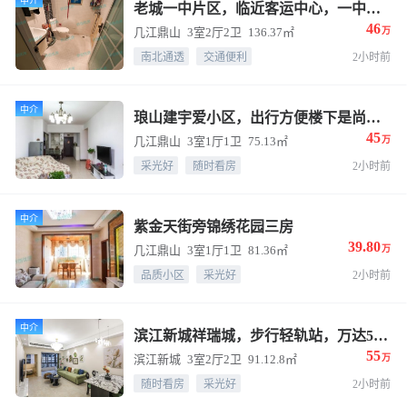
中介
老城一中片区，临近客运中心，一中出行方便，价格可议
46
几江鼎山
3室2厅2卫
136.37㎡
万
南北通透
交通便利
2小时前
中介
琅山建宇爱小区，出行方便楼下是尚融书包
45
几江鼎山
3室1厅1卫
75.13㎡
万
采光好
随时看房
2小时前
中介
紫金天街旁锦绣花园三房
39.80
几江鼎山
3室1厅1卫
81.36㎡
万
品质小区
采光好
2小时前
中介
滨江新城祥瑞城，步行轻轨站，万达5分钟
55
滨江新城
3室2厅2卫
91.12.8㎡
万
随时看房
采光好
2小时前