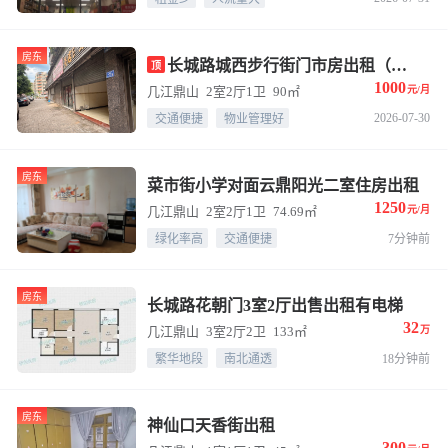
房东
长城路城西步行街门市房出租（通水电气）
顶
1000
几江鼎山
2室2厅1卫
90㎡
元/月
2026-07-30
交通便捷
物业管理好
房东
菜市街小学对面云鼎阳光二室住房出租
1250
几江鼎山
2室2厅1卫
74.69㎡
元/月
绿化率高
交通便捷
7分钟前
房东
长城路花朝门3室2厅出售出租有电梯
32
几江鼎山
3室2厅2卫
133㎡
万
繁华地段
南北通透
18分钟前
房东
神仙口天香街出租
300