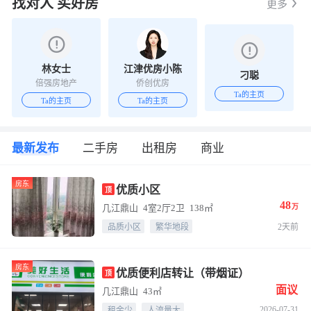
找对人 买好房
更多
林女士
江津优房小陈
刁聪
倍强房地产
侨创优房
Ta的主页
Ta的主页
Ta的主页
最新发布
二手房
出租房
商业
房东
优质小区
顶
48
几江鼎山
4室2厅2卫
138㎡
万
品质小区
繁华地段
2天前
房东
优质便利店转让（带烟证）
顶
面议
几江鼎山
43㎡
2026-07-31
租金少
人流量大