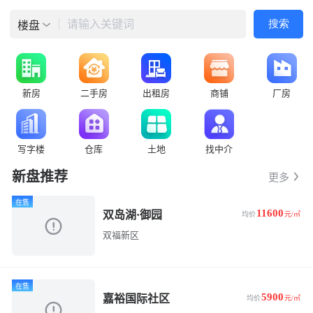
请输入关键词
搜索
楼盘
新房
二手房
出租房
商铺
厂房
写字楼
仓库
土地
找中介
新盘推荐
更多
在售
11600
双岛湖·御园
均价
元/㎡
双福新区
在售
5900
嘉裕国际社区
均价
元/㎡