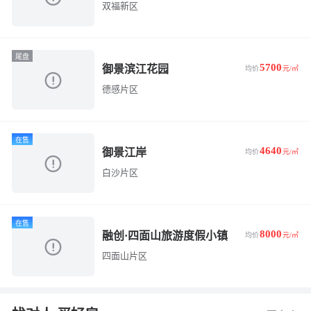
双福新区
尾盘
5700
御景滨江花园
均价
元/㎡
德感片区
在售
4640
御景江岸
均价
元/㎡
白沙片区
在售
8000
融创·四面山旅游度假小镇
均价
元/㎡
四面山片区